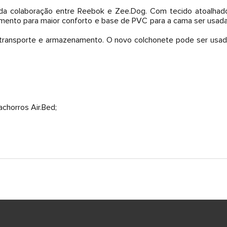
da colaboração entre Reebok e Zee.Dog. Com tecido atoalhado
imento para maior conforto e base de PVC para a cama ser usada 
cil transporte e armazenamento. O novo colchonete pode ser us
chorros Air.Bed;