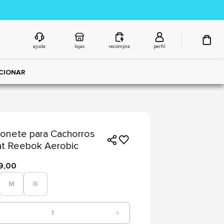
ajuda
lojas
recompra
perfil
CIONAR
onete para Cachorros
at Reebok Aerobic
9,00
M
G
1