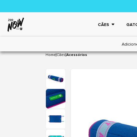
CÃES
GAT
Adicion
|
|
Home
Cães
Acessórios