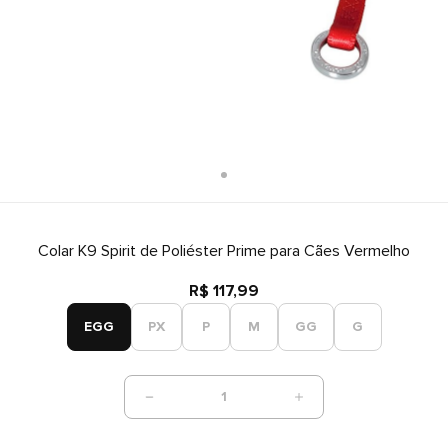
Colar K9 Spirit de Poliéster Prime para Cães Vermelho
R$ 117,99
EGG
PX
P
M
GG
G
1