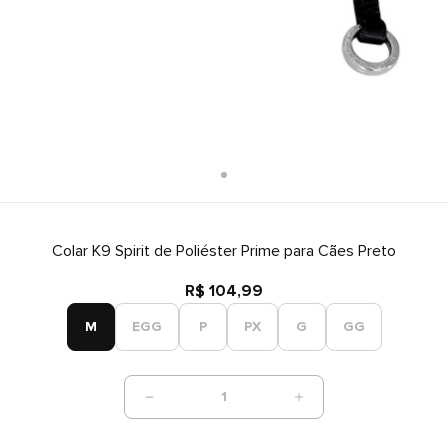
Colar K9 Spirit de Poliéster Prime para Cães Preto
R$ 104,99
M
EGG
P
PX
G
GG
1