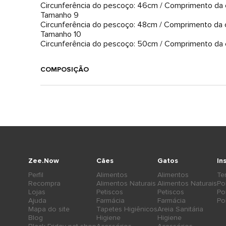
Circunferência do pescoço: 46cm / Comprimento da c
Tamanho 9
Circunferência do pescoço: 48cm / Comprimento da c
Tamanho 10
Circunferência do pescoço: 50cm / Comprimento da c
COMPOSIÇÃO
Zee.Now
Cães
Gatos
In
Perfil
Alimentos
Alimentos
Te
Recompra
Alimentos Naturais
Alimentos Naturais
Po
Lojas
Petiscos
Petiscos
Po
Ajuda
Farmácia
Farmácia
Po
Mapa do site
Tapetes Higiênicos
Areia Sanitária
Blog
Higiene
Higiene