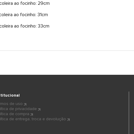
oleira ao focinho: 29cm
oleira ao focinho: 31cm
oleira ao focinho: 33cm
stitucional
rmos de uso
lítica de privacidade
lítica de compra
lítica de entrega, troca e devolução