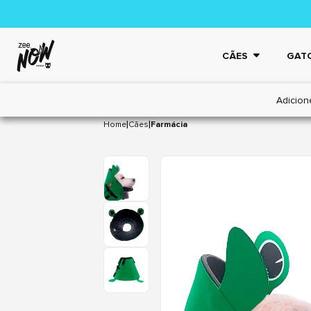
CÃES
GAT
Adicion
|
|
Home
Cães
Farmácia