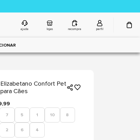
ajuda
lojas
recompra
perfil
CIONAR
 Elizabetano Confort Pet
para Cães
9,99
7
5
1
10
8
2
6
4