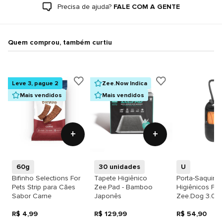
Precisa de ajuda?
FALE COM A GENTE
Quem comprou, também curtiu
Leve 3, pague 2
Zee.Now Indica
Mais vendidos
Mais vendidos
+
+
60g
30 unidades
U
Bifinho Selections For
Tapete Higiênico
Porta-Saquinh
Pets Strip para Cães
Zee.Pad - Bamboo
Higiênicos Pre
Sabor Carne
Japonês
Zee.Dog 3.0
R$ 4,99
R$ 129,99
R$ 54,90