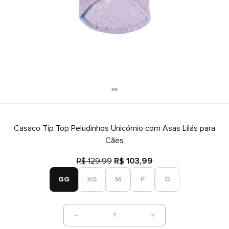
Casaco Tip Top Peludinhos Unicórnio com Asas Lilás para
Cães
R$ 129,99
R$ 103,99
GG
XG
M
P
G
1