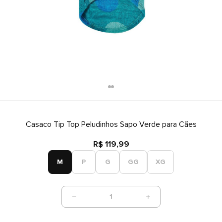
Casaco Tip Top Peludinhos Sapo Verde para Cães
R$ 119,99
M
P
G
GG
XG
1