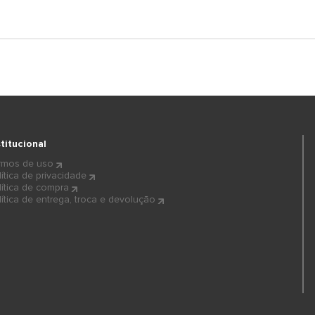
stitucional
rmos de uso
lítica de privacidade
lítica de compra
lítica de entrega, troca e devolução