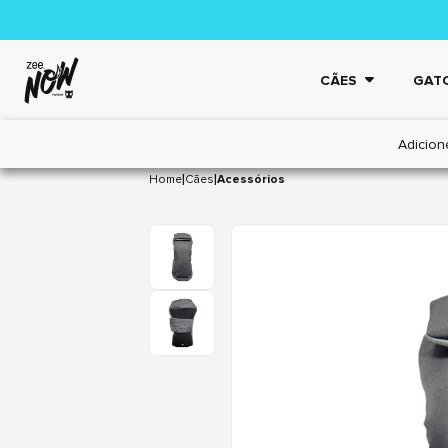
CÃES
GAT
Adicion
|
|
Home
Cães
Acessórios