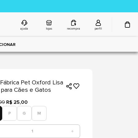
ajuda
lojas
recompra
perfil
CIONAR
Fábrica Pet Oxford Lisa
 para Cães e Gatos
99
R$ 25,00
P
G
M
1