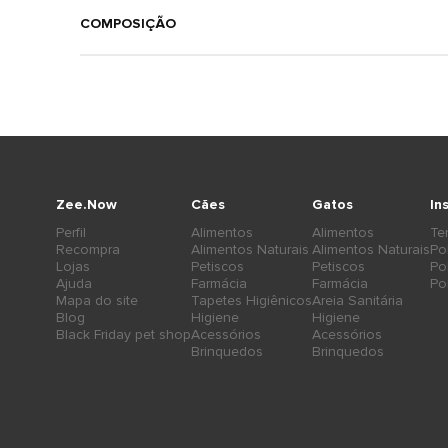
COMPOSIÇÃO
Zee.Now
Cães
Gatos
In
Perfil
Alimentos
Alimentos
Te
Recompra
Alimentos Naturais
Alimentos Naturais
Po
Lojas
Petiscos
Petiscos
Po
Ajuda
Farmácia
Farmácia
Po
Mapa do site
Tapetes Higiênicos
Areia Sanitária
Blog
Higiene
Higiene
Black Friday pet shop
Acessórios
Acessórios
Brinquedos
Brinquedos