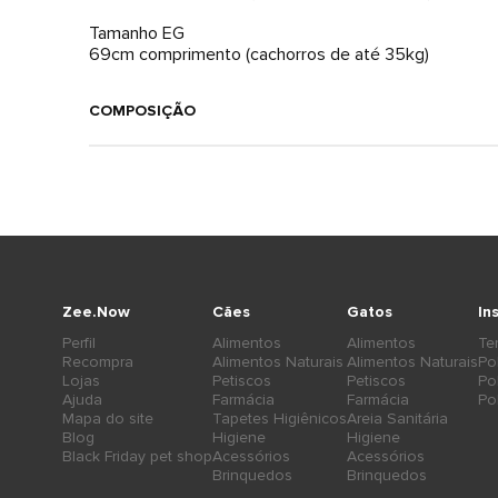
Tamanho EG
69cm comprimento (cachorros de até 35kg)
COMPOSIÇÃO
Zee.Now
Cães
Gatos
In
Perfil
Alimentos
Alimentos
Te
Recompra
Alimentos Naturais
Alimentos Naturais
Po
Lojas
Petiscos
Petiscos
Po
Ajuda
Farmácia
Farmácia
Po
Mapa do site
Tapetes Higiênicos
Areia Sanitária
Blog
Higiene
Higiene
Black Friday pet shop
Acessórios
Acessórios
Brinquedos
Brinquedos