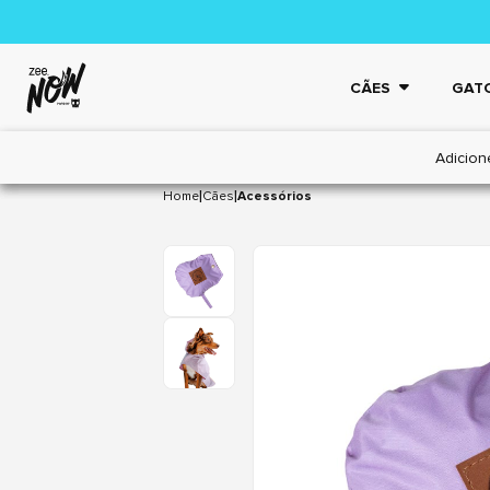
CÃES
GAT
Adicion
|
|
Home
Cães
Acessórios