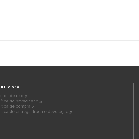
stitucional
rmos de uso
lítica de privacidade
lítica de compra
lítica de entrega, troca e devolução