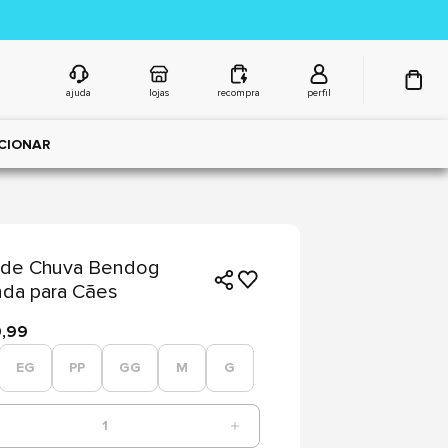
ajuda
lojas
recompra
perfil
CIONAR
 de Chuva Bendog
da para Cães
9,99
EG
PP
GG
M
G
1