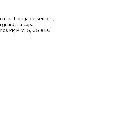
cm na barriga de seu pet;
 guardar a capa;
os PP, P, M, G, GG e EG.