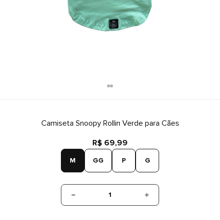
Camiseta Snoopy Rollin Verde para Cães
R$ 69,99
M
GG
P
G
1