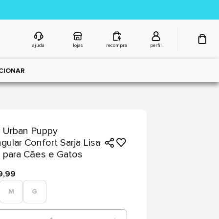
ajuda
lojas
recompra
perfil
CIONAR
 Urban Puppy
gular Confort Sarja Lisa
 para Cães e Gatos
9,99
M
G