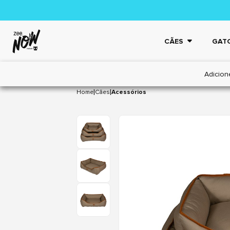
CÃES
GAT
Adicion
|
|
Home
Cães
Acessórios