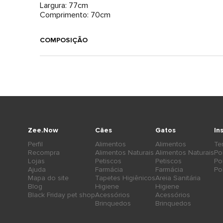
Largura: 77cm
Comprimento: 70cm
COMPOSIÇÃO
Zee.Now
Cães
Gatos
In
Perfil
Alimentos
Alimentos
Te
Recompra
Alimentos Naturais
Alimentos Naturais
Po
Lojas
Petiscos
Petiscos
Po
Ajuda
Farmácia
Farmácia
Po
Mapa do site
Tapetes Higiênicos
Areia Sanitária
Blog
Higiene
Higiene
Black Friday pet shop
Acessórios
Acessórios
Brinquedos
Brinquedos