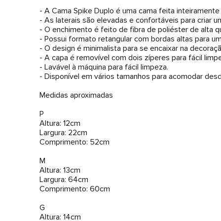
- A Cama Spike Duplo é uma cama feita inteiramente 
- As laterais são elevadas e confortáveis para cria
- O enchimento é feito de fibra de poliéster de alta q
- Possui formato retangular com bordas altas para u
- O design é minimalista para se encaixar na decoraç
- A capa é removível com dois zíperes para fácil lim
- Lavável à máquina para fácil limpeza.
- Disponível em vários tamanhos para acomodar desd
Medidas aproximadas
P
Altura: 12cm
Largura: 22cm
Comprimento: 52cm
M
Altura: 13cm
Largura: 64cm
Comprimento: 60cm
G
Altura: 14cm