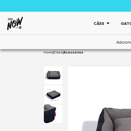
CÃES
GAT
Adicion
|
|
Home
Cães
Acessórios