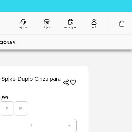
ajuda
lojas
recompra
perfil
CIONAR
Spike Duplo Cinza para
4,99
P
M
1