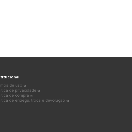
stitucional
rmos de uso
lítica de privacidade
lítica de compra
lítica de entrega, troca e devolução