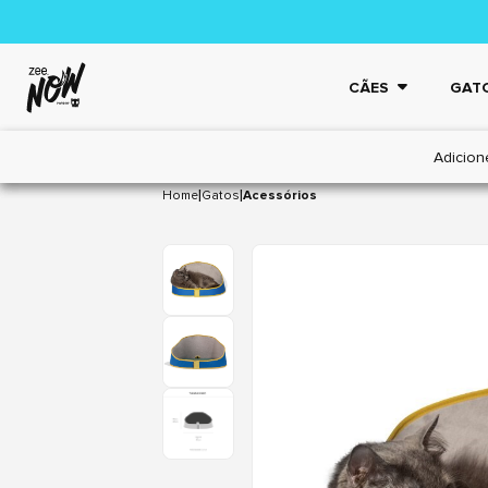
CÃES
GAT
Adicion
|
|
Home
Gatos
Acessórios