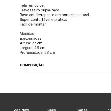
Tela removível.
Travesseiro dupla-face.
Base antiderrapante em borracha natural.
Super confortável e prática.
Fácil de montar.
Medidas
aproximadas
Altura: 27 cm
Largura: 46 cm
Profundidade: 23 cm
COMPOSIÇÃO
Zee.Now
Cães
Gatos
In