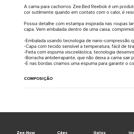
A cama para cachorros Zee.Bed Reebok é um produto 
cor sutilmente quando em contato com o calor, é res
Possui detalhe com estampa inspirada nas roupas la
capa. Vem embalada dentro de uma caixa, comprimid
-Embalada usando tecnologia de nano-compressão que
-Capa com tecido sensível a temperatura, fácil de tirar
-Feita com espuma viscoelástica, tecnologia desenvo
-Borracha antiderrapante, que não deixa a cama sair 
-E nas bordas criamos uma espuma para garantir o co
COMPOSIÇÃO
Zee.Now
Cães
Gatos
In