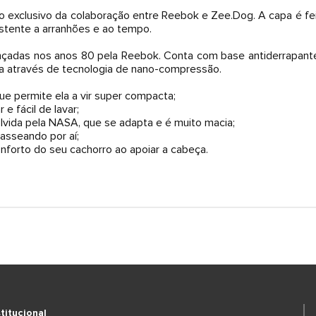
exclusivo da colaboração entre Reebok e Zee.Dog. A capa é feita
istente a arranhões e ao tempo.
nçadas nos anos 80 pela Reebok. Conta com base antiderrapante e
a através de tecnologia de nano-compressão.
 permite ela a vir super compacta;
 e fácil de lavar;
lvida pela NASA, que se adapta e é muito macia;
passeando por aí;
nforto do seu cachorro ao apoiar a cabeça.
stitucional