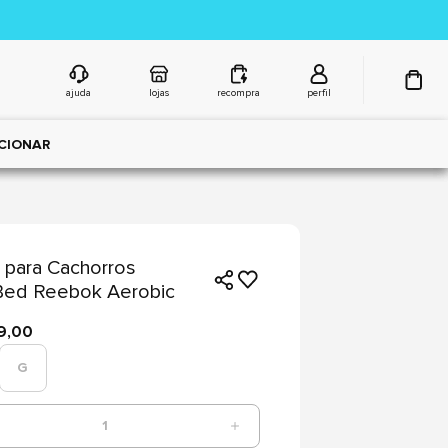
ajuda
lojas
recompra
perfil
CIONAR
para Cachorros
Bed Reebok Aerobic
9,00
G
1