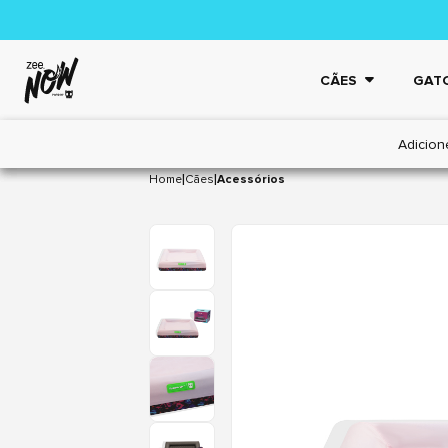
CÃES
GAT
Adicion
|
|
Home
Cães
Acessórios