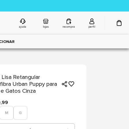
ajuda
lojas
recompra
perfil
CIONAR
Lisa Retangular
fibra Urban Puppy para
e Gatos Cinza
9,99
M
G