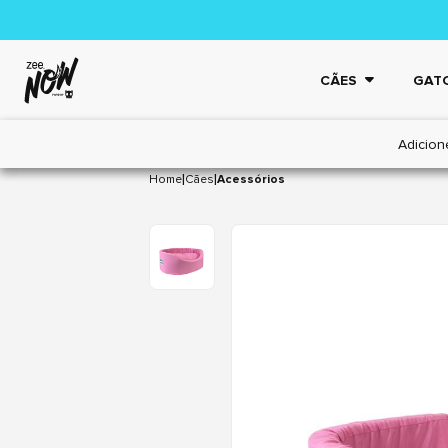
CÃES
GAT
Adicion
|
|
Home
Cães
Acessórios