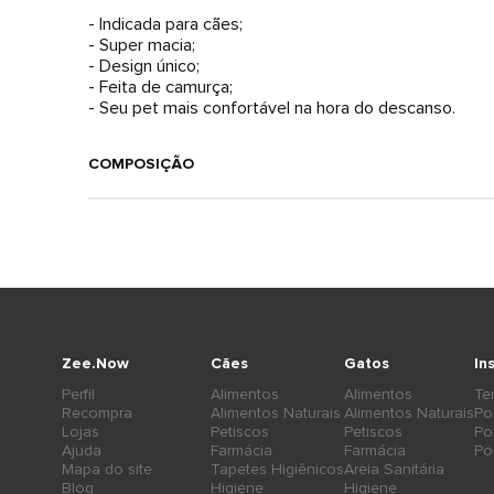
- Indicada para cães;
- Super macia;
- Design único;
- Feita de camurça;
- Seu pet mais confortável na hora do descanso.
COMPOSIÇÃO
Zee.Now
Cães
Gatos
In
Perfil
Alimentos
Alimentos
Te
Recompra
Alimentos Naturais
Alimentos Naturais
Po
Lojas
Petiscos
Petiscos
Po
Ajuda
Farmácia
Farmácia
Po
Mapa do site
Tapetes Higiênicos
Areia Sanitária
Blog
Higiene
Higiene