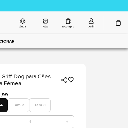
ajuda
lojas
recompra
perfil
CIONAR
Griff Dog para Cães
ca Fêmea
9,99
 4
Tam 2
Tam 3
1