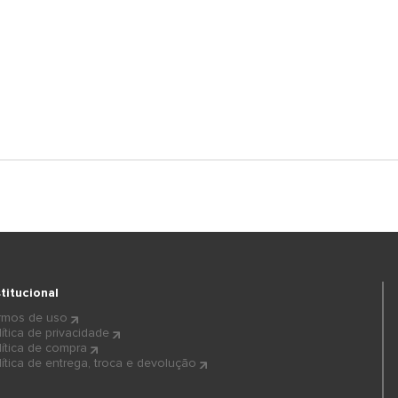
stitucional
rmos de uso
lítica de privacidade
lítica de compra
lítica de entrega, troca e devolução