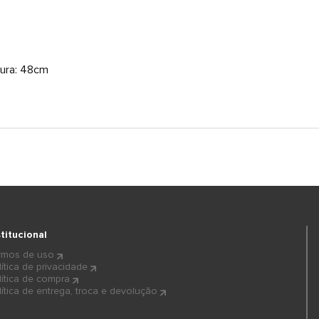
stitucional
rmos de uso
lítica de privacidade
lítica de compra
lítica de entrega, troca e devolução