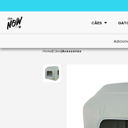
CÃES
GAT
Adicion
|
|
Home
Cães
Acessórios