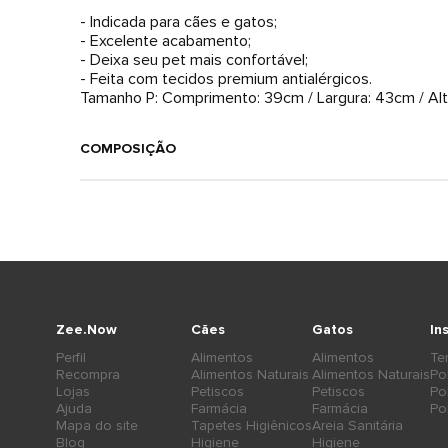
- Indicada para cães e gatos;
- Excelente acabamento;
- Deixa seu pet mais confortável;
- Feita com tecidos premium antialérgicos.
COMPOSIÇÃO
Zee.Now
Cães
Gatos
In
Perfil
Alimentos
Alimentos
Te
Recompra
Alimentos Naturais
Alimentos Naturais
Po
Lojas
Petiscos
Petiscos
Po
Ajuda
Farmácia
Farmácia
Po
Mapa do site
Tapetes Higiênicos
Areia Sanitária
Blog
Higiene
Higiene