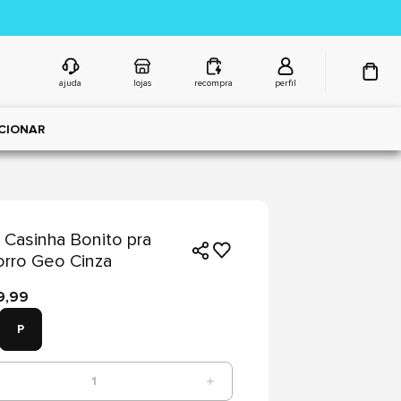
ajuda
lojas
recompra
perfil
CIONAR
Casinha Bonito pra
rro Geo Cinza
9,99
P
1