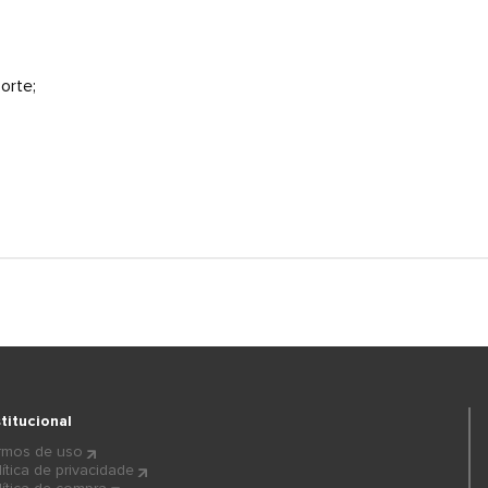
orte;
stitucional
rmos de uso
lítica de privacidade