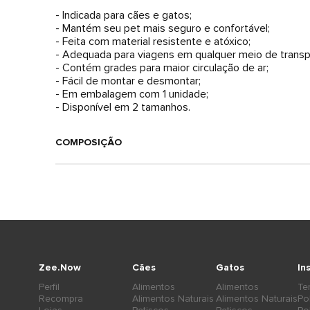
- Indicada para cães e gatos;
- Mantém seu pet mais seguro e confortável;
- Feita com material resistente e atóxico;
- Adequada para viagens em qualquer meio de transp
- Contém grades para maior circulação de ar;
- Fácil de montar e desmontar;
- Em embalagem com 1 unidade;
- Disponível em 2 tamanhos.
COMPOSIÇÃO
Zee.Now
Cães
Gatos
In
Perfil
Alimentos
Alimentos
Te
Recompra
Alimentos Naturais
Alimentos Naturais
Po