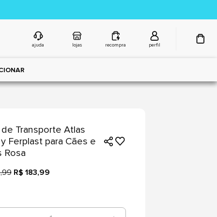
ajuda
lojas
recompra
perfil
CIONAR
 de Transporte Atlas
y Ferplast para Cães e
s Rosa
,99
R$ 183,99