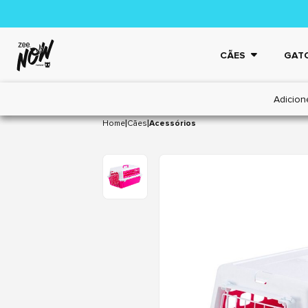
CÃES
GAT
Adicion
|
|
Home
Cães
Acessórios