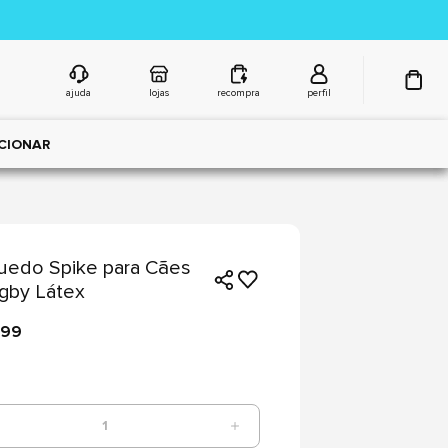
ajuda
lojas
recompra
perfil
CIONAR
uedo Spike para Cães
gby Látex
,99
1