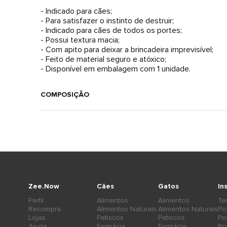
- Indicado para cães;
- Para satisfazer o instinto de destruir;
- Indicado para cães de todos os portes;
- Possui textura macia;
- Com apito para deixar a brincadeira imprevisível;
- Feito de material seguro e atóxico;
- Disponível em embalagem com 1 unidade.
COMPOSIÇÃO
Zee.Now
Cães
Gatos
In
Perfil
Alimentos
Alimentos
Te
Recompra
Alimentos Naturais
Alimentos Naturais
Po
Lojas
Petiscos
Petiscos
Po
Ajuda
Farmácia
Farmácia
Po