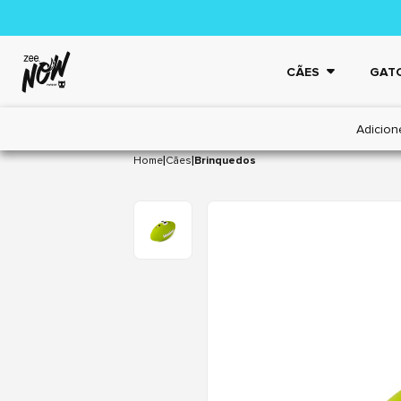
CÃES
GAT
Adicion
|
|
Home
Cães
Brinquedos