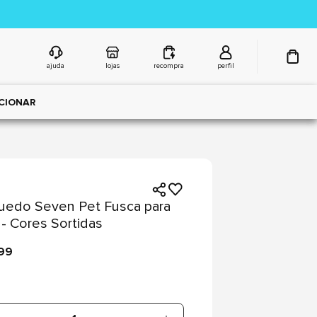
ajuda
lojas
recompra
perfil
CIONAR
uedo Seven Pet Fusca para
- Cores Sortidas
,99