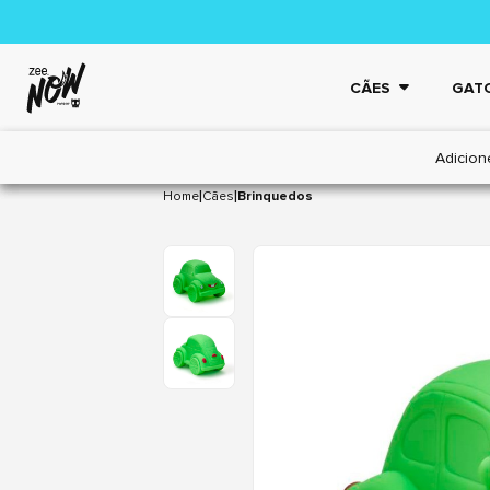
CÃES
GAT
Adicion
|
|
Home
Cães
Brinquedos