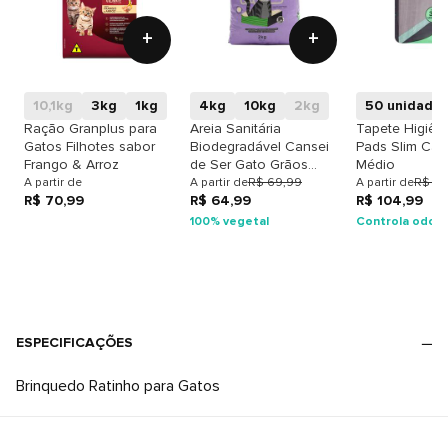
+
+
10,1kg
3kg
1kg
4kg
10kg
2kg
50 unidade
Ração Granplus para
Areia Sanitária
Tapete Higiên
Gatos Filhotes sabor
Biodegradável Cansei
Pads Slim Carvão
Frango & Arroz
de Ser Gato Grãos
Médio
Médios
A partir de
A partir de
R$ 69,99
A partir de
R$ 14
R$ 70,99
R$ 64,99
R$ 104,99
100% vegetal
Controla odor
ESPECIFICAÇÕES
Brinquedo Ratinho para Gatos