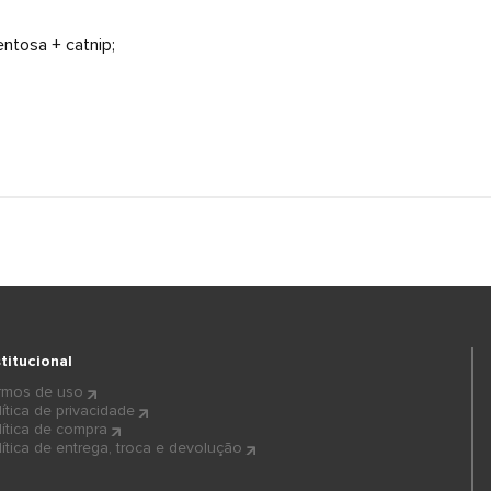
entosa + catnip;
stitucional
rmos de uso
lítica de privacidade
lítica de compra
lítica de entrega, troca e devolução