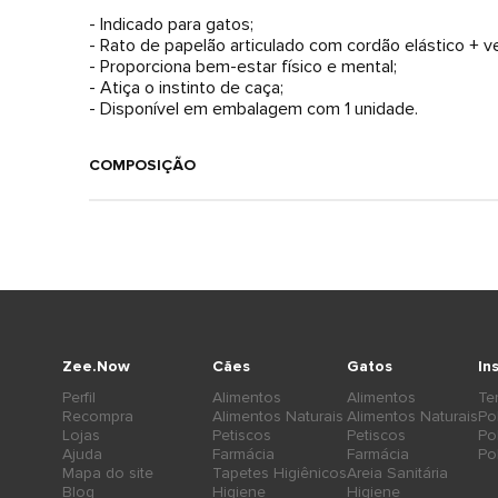
- Indicado para gatos;
- Rato de papelão articulado com cordão elástico + v
- Proporciona bem-estar físico e mental;
- Atiça o instinto de caça;
- Disponível em embalagem com 1 unidade.
COMPOSIÇÃO
Zee.Now
Cães
Gatos
In
Perfil
Alimentos
Alimentos
Te
Recompra
Alimentos Naturais
Alimentos Naturais
Po
Lojas
Petiscos
Petiscos
Po
Ajuda
Farmácia
Farmácia
Po
Mapa do site
Tapetes Higiênicos
Areia Sanitária
Blog
Higiene
Higiene