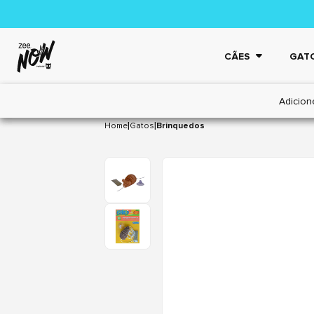
CÃES
GAT
Adicion
|
|
Home
Gatos
Brinquedos