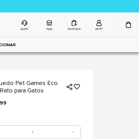
ajuda
lojas
recompra
perfil
CIONAR
quedo Pet Games Eco
Rato para Gatos
,99
1