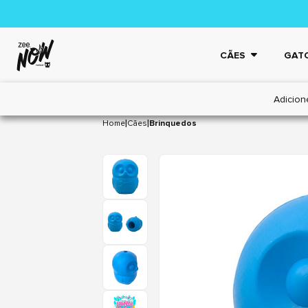
CÃES
GAT
Adicion
|
|
Home
Cães
Brinquedos