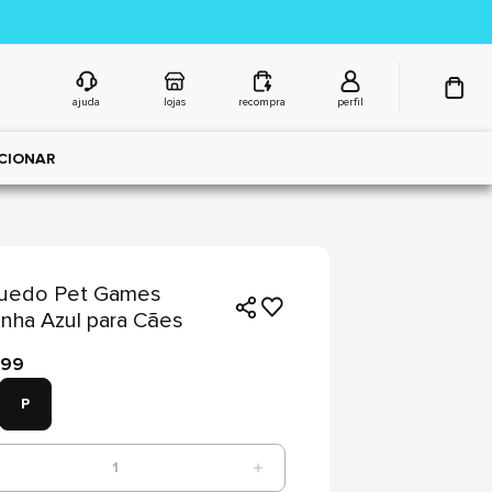
ajuda
lojas
recompra
perfil
CIONAR
quedo Pet Games
inha Azul para Cães
,99
P
1