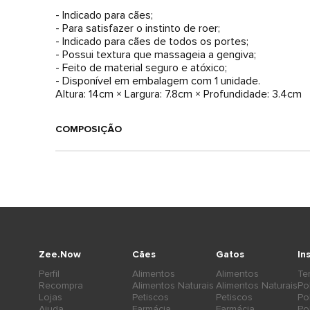
- Indicado para cães;
- Para satisfazer o instinto de roer;
- Indicado para cães de todos os portes;
- Possui textura que massageia a gengiva;
- Feito de material seguro e atóxico;
- Disponível em embalagem com 1 unidade.
Altura: 14cm × Largura: 7.8cm × Profundidade: 3.4cm
COMPOSIÇÃO
Zee.Now
Cães
Gatos
In
Perfil
Alimentos
Alimentos
Te
Recompra
Alimentos Naturais
Alimentos Naturais
Po
Lojas
Petiscos
Petiscos
Po
Ajuda
Farmácia
Farmácia
Po