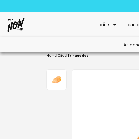
CÃES
GAT
Adicion
|
|
Home
Cães
Brinquedos