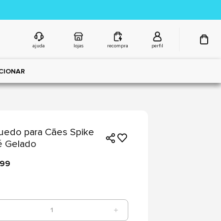
ajuda
lojas
recompra
perfil
CIONAR
uedo para Cães Spike
é Gelado
,99
1