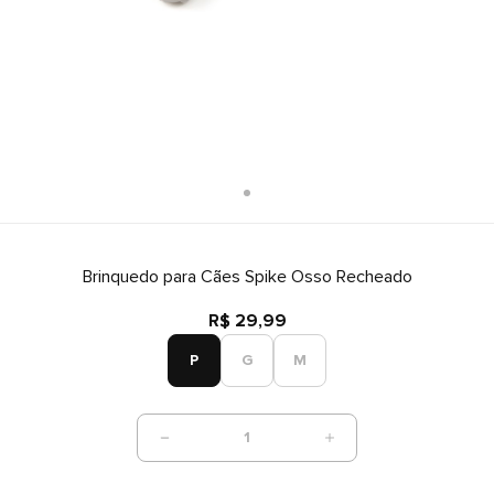
Brinquedo para Cães Spike Osso Recheado
R$ 29,99
P
G
M
1