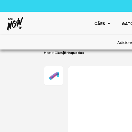
CÃES
GAT
Adicion
|
|
Home
Cães
Brinquedos