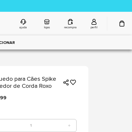
ajuda
lojas
recompra
perfil
CIONAR
uedo para Cães Spike
edor de Corda Roxo
,99
1