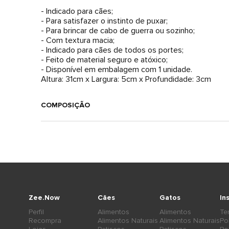
- Indicado para cães;
- Para satisfazer o instinto de puxar;
- Para brincar de cabo de guerra ou sozinho;
- Com textura macia;
- Indicado para cães de todos os portes;
- Feito de material seguro e atóxico;
- Disponível em embalagem com 1 unidade.
Altura: 31cm x Largura: 5cm x Profundidade: 3cm
COMPOSIÇÃO
Zee.Now
Cães
Gatos
In
Perfil
Alimentos
Alimentos
Te
Recompra
Alimentos Naturais
Alimentos Naturais
Po