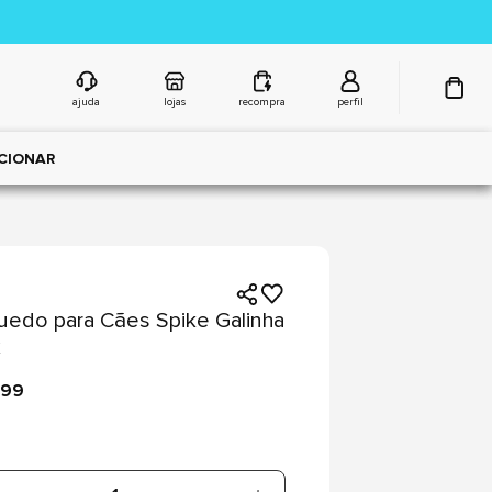
ajuda
lojas
recompra
perfil
CIONAR
uedo para Cães Spike Galinha
x
,99