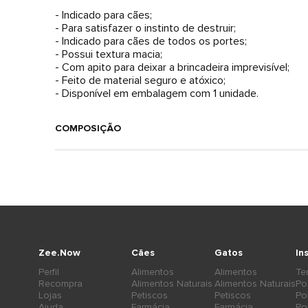
- Indicado para cães;
- Para satisfazer o instinto de destruir;
- Indicado para cães de todos os portes;
- Possui textura macia;
- Com apito para deixar a brincadeira imprevisível;
- Feito de material seguro e atóxico;
- Disponível em embalagem com 1 unidade.
COMPOSIÇÃO
Zee.Now
Cães
Gatos
In
Perfil
Alimentos
Alimentos
Te
Recompra
Alimentos Naturais
Alimentos Naturais
Po
Lojas
Petiscos
Petiscos
Po
Ajuda
Farmácia
Farmácia
Po