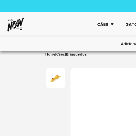
CÃES
GAT
Adicion
|
|
Home
Cães
Brinquedos