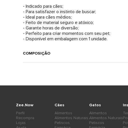
- Indicado para cães;
- Para satisfazer o instinto de buscar;
- Ideal para cães médios;
- Feito de material seguro e atóxico;
- Garante horas de diversão;
- Perfeito para criar momentos com seu pet;
- Disponível em embalagem com 1 unidade.
COMPOSIÇÃO
Zee.Now
Cães
Gatos
In
Perfil
Alimentos
Alimentos
Te
Recompra
Alimentos Naturais
Alimentos Naturais
Po
Lojas
Petiscos
Petiscos
Po
Ajuda
Farmácia
Farmácia
Po