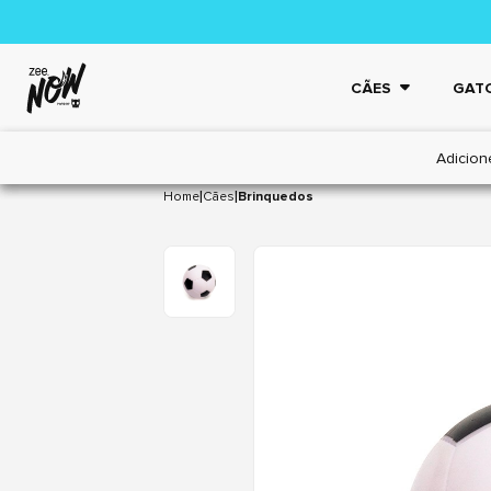
CÃES
GAT
Adicion
|
|
Home
Cães
Brinquedos