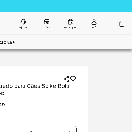
ajuda
lojas
recompra
perfil
CIONAR
uedo para Cães Spike Bola
ol
99