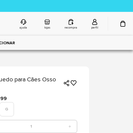
ajuda
lojas
recompra
perfil
CIONAR
quedo para Cães Osso
,99
G
1