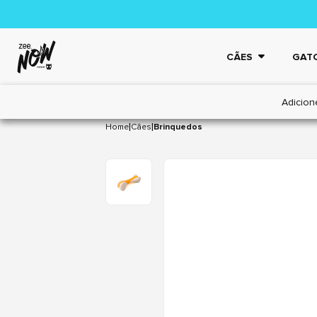
CÃES
GAT
Adicion
|
|
Home
Cães
Brinquedos