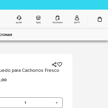
ajuda
lojas
recompra
perfil
CIONAR
uedo para Cachorros Fresco
9,00
1