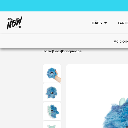
CÃES
GAT
Adicion
|
|
Home
Cães
Brinquedos