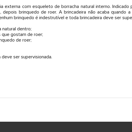
ia externa com esqueleto de borracha natural interno. Indicado
, depois brinquedo de roer. A brincadeira não acaba quando 
Nenhum brinquedo é indestrutível e toda brincadeira deve ser supe
 natural dentro;
s que gostam de roer;
inquedo de roer;
a deve ser supervisionada.