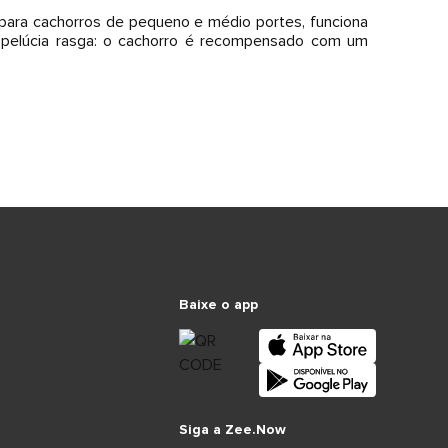
 para cachorros de pequeno e médio portes, funciona
a pelúcia rasga: o cachorro é recompensado com um
Baixe o app
Siga a Zee.Now