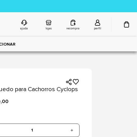
ajuda
lojas
recompra
perfil
CIONAR
uedo para Cachorros Cyclops
9,00
1