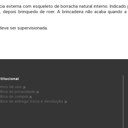
cia externa com esqueleto de borracha natural interno. Indicado
, depois brinquedo de roer. A brincadeira não acaba quando 
deve ser supervisionada.
stitucional
rmos de uso
lítica de privacidade
lítica de compra
lítica de entrega, troca e devolução