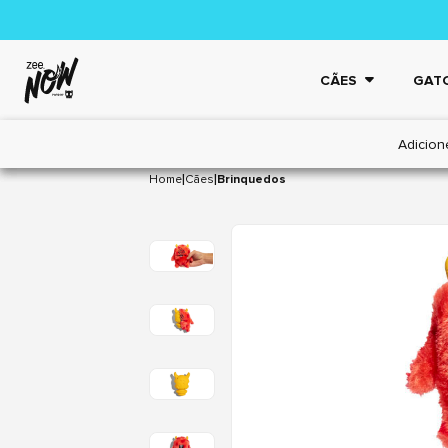
CÃES
GAT
Adicion
|
|
Home
Cães
Brinquedos