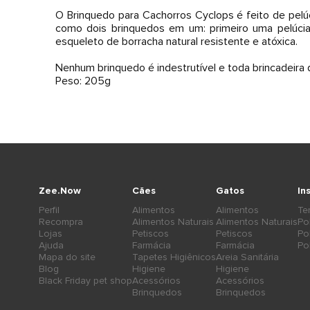
O Brinquedo para Cachorros Cyclops é feito de pelú
como dois brinquedos em um: primeiro uma pelúcia
esqueleto de borracha natural resistente e atóxica.
Nenhum brinquedo é indestrutível e toda brincadeira 
Peso: 205g
Zee.Now
Cães
Gatos
In
Perfil
Alimentos
Alimentos
Te
Recompra
Alimentos Naturais
Alimentos Naturais
Po
Lojas
Petiscos
Petiscos
Po
Ajuda
Farmácia
Farmácia
Po
Mapa do site
Tapetes Higiênicos
Areia Sanitária
Blog
Higiene
Higiene
Black Friday pet shop
Acessórios
Acessórios
Brinquedos
Brinquedos