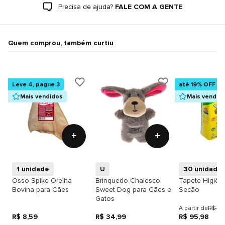
Precisa de ajuda?
FALE COM A GENTE
Quem comprou, também curtiu
Leve 4, pague 3
até 19% OFF
Mais vendidos
Mais vendid
+
+
1 unidade
U
30 unidade
Osso Spike Orelha
Brinquedo Chalesco
Tapete Higiên
Bovina para Cães
Sweet Dog para Cães e
Secão
Gatos
A partir de
R$ 117
R$ 8,59
R$ 34,99
R$ 95,98