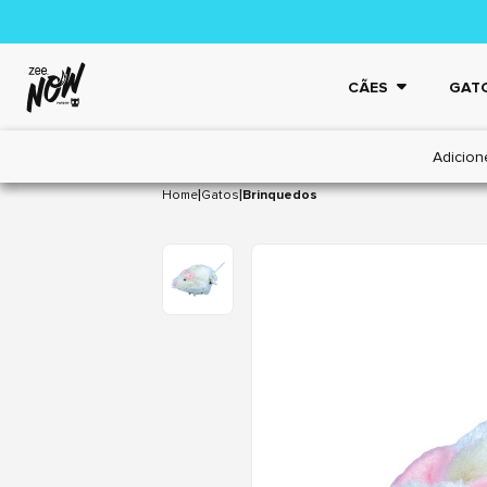
CÃES
GAT
Adicion
|
|
Home
Gatos
Brinquedos