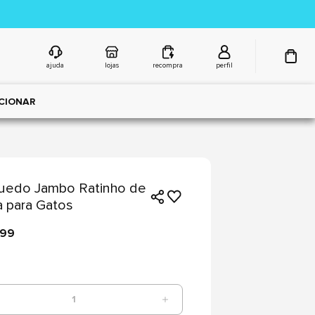
ajuda
lojas
recompra
perfil
CIONAR
uedo Jambo Ratinho de
 para Gatos
,99
1