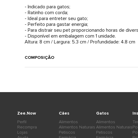
- Indicado para gatos;
- Ratinho com corda;
- Ideal para entreter seu gato;
- Perfeito para gastar energia;
- Para distrair seu pet proporcionando horas de diver
- Disponível em embalagem com 1 unidade.
Altura: 8 cm / Largura: 5.3 cm / Profundidade: 4.8 cm
COMPOSIÇÃO
Zee.Now
Cães
Gatos
In
Perfil
Alimentos
Alimentos
Te
Recompra
Alimentos Naturais
Alimentos Naturais
Po
Lojas
Petiscos
Petiscos
Po
Ajuda
Farmácia
Farmácia
Po