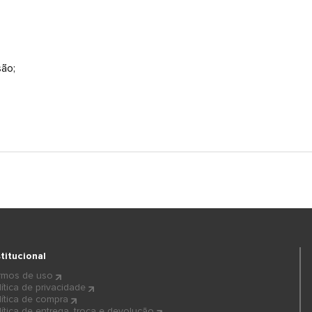
são;
stitucional
rmos de uso
lítica de privacidade
lítica de compra
lítica de entrega, troca e devolução