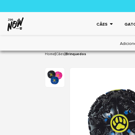
CÃES
GAT
Adicion
|
|
Home
Cães
Brinquedos