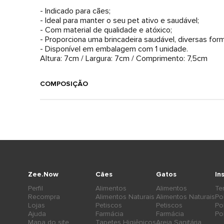
- Indicado para cães;
- Ideal para manter o seu pet ativo e saudável;
- Com material de qualidade e atóxico;
- Proporciona uma brincadeira saudável, diversas form
- Disponível em embalagem com 1 unidade.
Altura: 7cm / Largura: 7cm / Comprimento: 7,5cm
COMPOSIÇÃO
Zee.Now
Cães
Gatos
In
Perfil
Alimentos
Alimentos
Te
Recompra
Alimentos Naturais
Alimentos Naturais
Po
Lojas
Petiscos
Petiscos
Po
Ajuda
Farmácia
Farmácia
Po
Mapa do site
Tapetes Higiênicos
Areia Sanitária