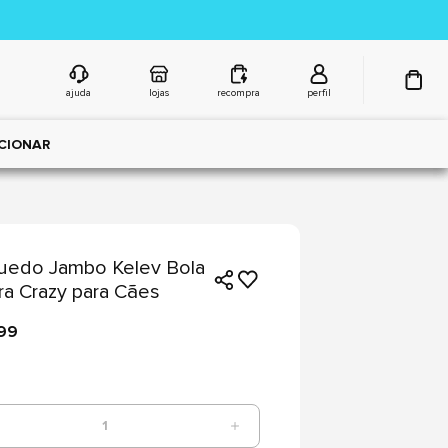
ajuda
lojas
recompra
perfil
CIONAR
uedo Jambo Kelev Bola
a Crazy para Cães
,99
1