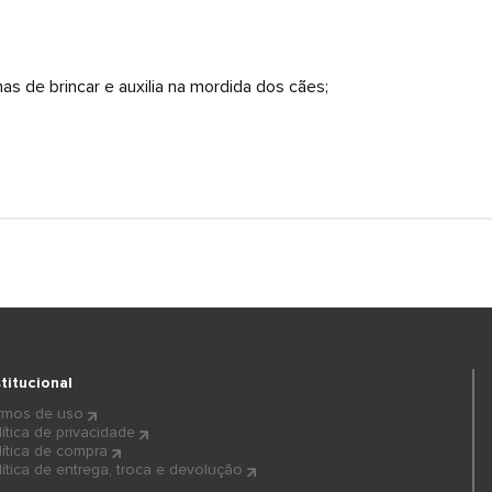
as de brincar e auxilia na mordida dos cães;
stitucional
rmos de uso
lítica de privacidade
lítica de compra
lítica de entrega, troca e devolução