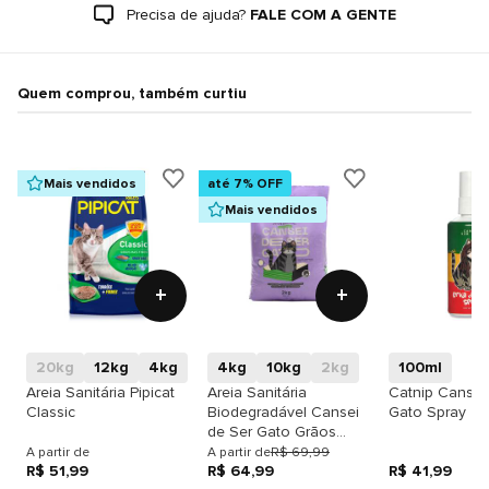
Precisa de ajuda?
FALE COM A GENTE
Quem comprou, também curtiu
Mais vendidos
até 7% OFF
Mais vendidos
+
+
20kg
12kg
4kg
4kg
10kg
2kg
100ml
Areia Sanitária Pipicat
Areia Sanitária
Catnip Cansei
Classic
Biodegradável Cansei
Gato Spray
de Ser Gato Grãos
Médios
A partir de
A partir de
R$ 69,99
R$ 51,99
R$ 64,99
R$ 41,99