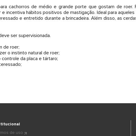
ra cachorros de médio e grande porte que gostam de roer. Fe
er e incentiva hábitos positivos de mastigação. Ideal para aque
ressado e entretido durante a brincadeira. Além disso, as ce
deve ser supervisionada.
 de roer;
er o instinto natural de roer;
 controle da placa e tártaro;
teressado;
stitucional
rmos de uso