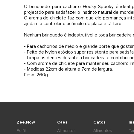
O brinquedo para cachorro Hooky Spooky é ideal pa
projetado para satisfazer o instinto natural de mord
O aroma de chiclete faz com que ele permaneça inte
ajudam a controlar o acúmulo de placa e tártaro.
Nenhum brinquedo é indestrutível e toda brincadeira 
- Para cachorros de médio e grande porte que gostam
- Feito de Nylon atóxico super resistente para satisfaz
- Limpa os dentes durante a brincadeira e contribui no
- Com aroma de chiclete para manter seu cachorro in
- Medidas 22cm de altura e 7cm de largura.
Peso: 260g
Zee.Now
Cães
Gatos
In
Perfil
Alimentos
Alimentos
Te