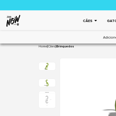
CÃES
GAT
Adicion
|
|
Home
Cães
Brinquedos