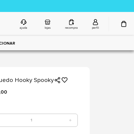
ajuda
lojas
recompra
perfil
CIONAR
quedo Hooky Spooky
,00
1