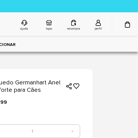
ajuda
lojas
recompra
perfil
CIONAR
uedo Germanhart Anel
forte para Cães
,99
1