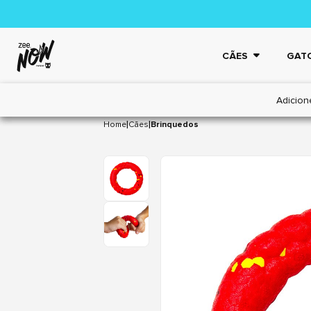
CÃES
GAT
Adicion
|
|
Home
Cães
Brinquedos