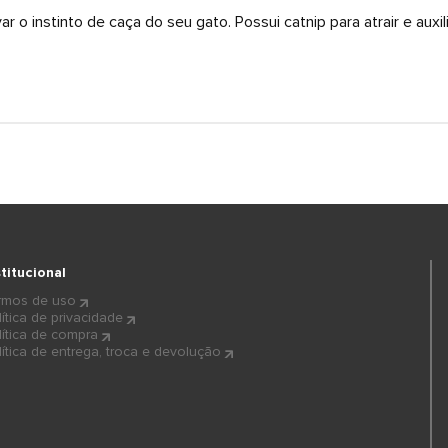
ar o instinto de caça do seu gato. Possui catnip para atrair e auxi
stitucional
rmos de uso
lítica de privacidade
lítica de compra
lítica de entrega, troca e devolução