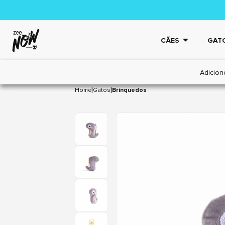
CÃES
GAT
Adicion
|
|
Home
Gatos
Brinquedos