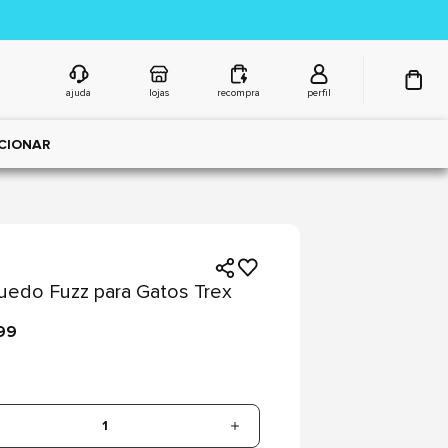
ajuda
lojas
recompra
perfil
CIONAR
uedo Fuzz para Gatos Trex
99
1