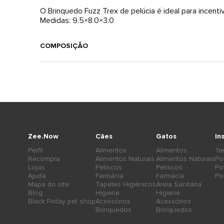
O Brinquedo Fuzz Trex de pelúcia é ideal para incentiv
Medidas: 9.5×8.0×3.0
COMPOSIÇÃO
Zee.Now
Cães
Gatos
In
Perfil
Alimentos
Alimentos
Te
Recompra
Alimentos Naturais
Alimentos Naturais
Po
Lojas
Petiscos
Petiscos
Po
Ajuda
Farmácia
Farmácia
Po
Mapa do site
Tapetes Higiênicos
Areia Sanitária
Blog
Higiene
Higiene
Black Friday pet shop
Acessórios
Acessórios
Brinquedos
Brinquedos