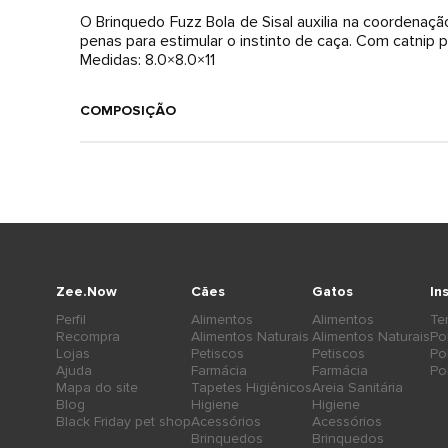
O Brinquedo Fuzz Bola de Sisal auxilia na coordenaç
penas para estimular o instinto de caça. Com catnip pa
Medidas: 8.0×8.0×11
COMPOSIÇÃO
Zee.Now
Cães
Gatos
In
Perfil
Alimentos
Alimentos
Te
Recompra
Alimentos Naturais
Alimentos Naturais
Po
Lojas
Petiscos
Petiscos
Po
Ajuda
Farmácia
Farmácia
Po
Mapa do site
Tapetes Higiênicos
Areia Sanitária
Blog
Higiene
Higiene
Black Friday pet shop
Acessórios
Acessórios
Brinquedos
Brinquedos