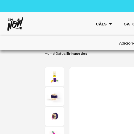
CÃES
GAT
Adicion
|
|
Home
Gatos
Brinquedos