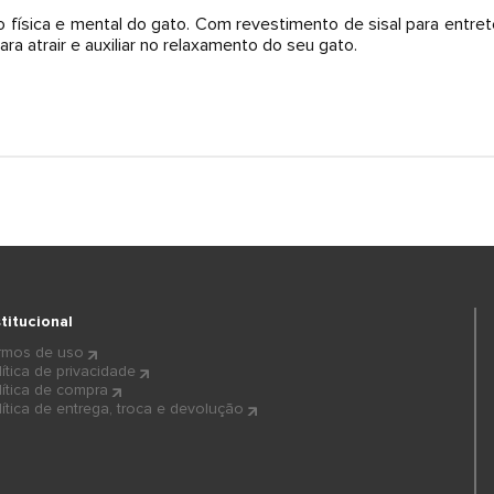
ão física e mental do gato. Com revestimento de sisal para entr
ra atrair e auxiliar no relaxamento do seu gato.
stitucional
rmos de uso
lítica de privacidade
lítica de compra
lítica de entrega, troca e devolução