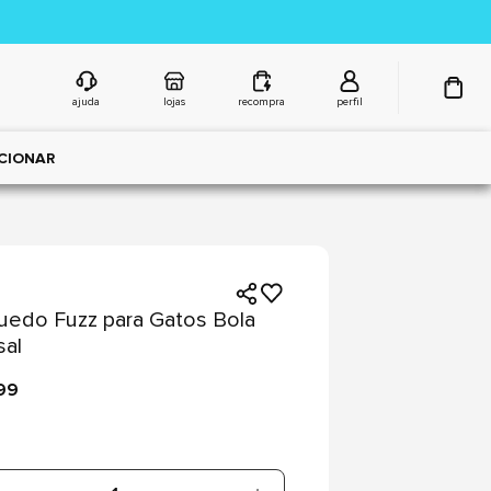
ajuda
lojas
recompra
perfil
CIONAR
uedo Fuzz para Gatos Bola
sal
99