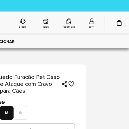
ajuda
lojas
recompra
perfil
CIONAR
uedo Furacão Pet Osso
ue Ataque com Cravo
para Cães
99
M
G