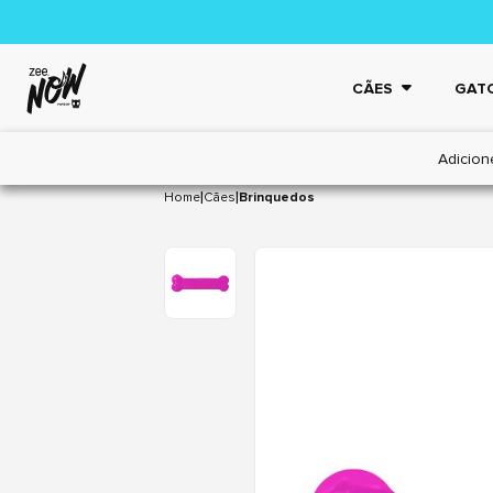
CÃES
GAT
Adicion
|
|
Home
Cães
Brinquedos