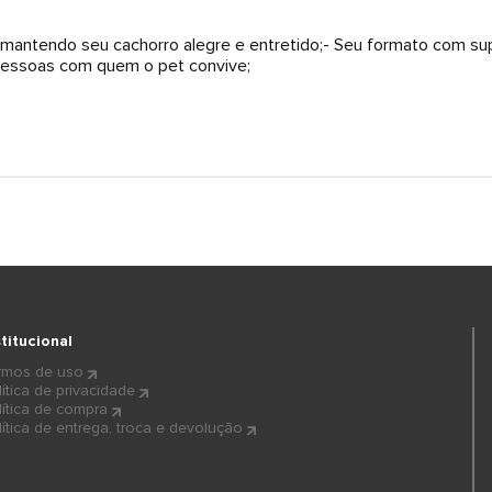
s mantendo seu cachorro alegre e entretido;- Seu formato com superf
pessoas com quem o pet convive;
stitucional
rmos de uso
lítica de privacidade
lítica de compra
lítica de entrega, troca e devolução