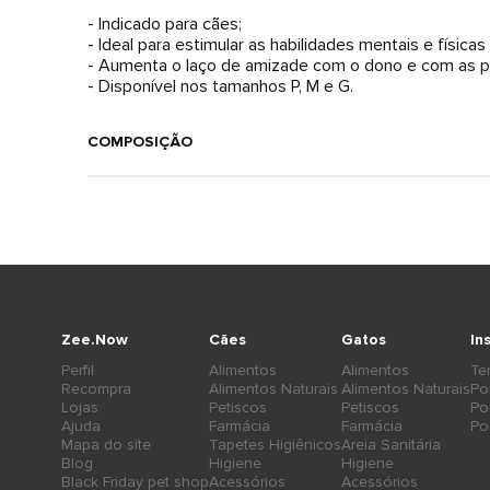
- Indicado para cães;
- Ideal para estimular as habilidades mentais e física
- Aumenta o laço de amizade com o dono e com as 
- Disponível nos tamanhos P, M e G.
COMPOSIÇÃO
Zee.Now
Cães
Gatos
In
Perfil
Alimentos
Alimentos
Te
Recompra
Alimentos Naturais
Alimentos Naturais
Po
Lojas
Petiscos
Petiscos
Po
Ajuda
Farmácia
Farmácia
Po
Mapa do site
Tapetes Higiênicos
Areia Sanitária
Blog
Higiene
Higiene
Black Friday pet shop
Acessórios
Acessórios