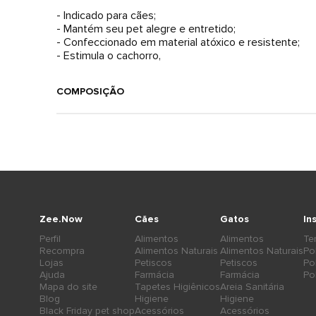
- Indicado para cães;
- Mantém seu pet alegre e entretido;
- Confeccionado em material atóxico e resistente;
- Estimula o cachorro,
COMPOSIÇÃO
Zee.Now
Cães
Gatos
In
Perfil
Alimentos
Alimentos
Te
Recompra
Alimentos Naturais
Alimentos Naturais
Po
Lojas
Petiscos
Petiscos
Po
Ajuda
Farmácia
Farmácia
Po
Mapa do site
Tapetes Higiênicos
Areia Sanitária
Blog
Higiene
Higiene
Black Friday pet shop
Acessórios
Acessórios