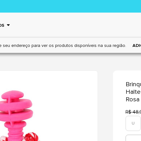
OS
e seu endereço para ver os
produtos disponíveis na sua região.
ADI
Brinq
Halte
Rosa
R$ 48,
U