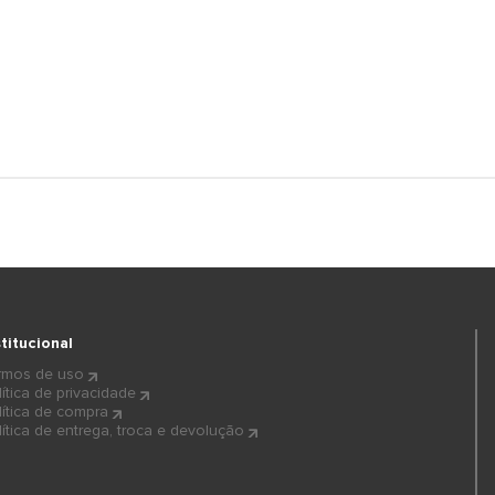
stitucional
rmos de uso
lítica de privacidade
lítica de compra
lítica de entrega, troca e devolução