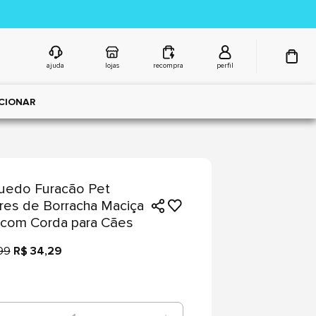
ajuda
lojas
recompra
perfil
CIONAR
uedo Furacão Pet
res de Borracha Maciça
 com Corda para Cães
99
R$ 34,29