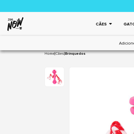
CÃES
GAT
Adicion
|
|
Home
Cães
Brinquedos