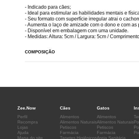
- Indicado para cães;
- Ideal para estimular as habilidades mentais e físi
- Seu formato com superfície irregular atrai o cachorr
- Aumenta o laço de amizade com o dono e com as 
- Disponível em embalagem com uma unidade.
- Medidas: Altura: 5cm / Largura: 5cm / Compriment
COMPOSIÇÃO
Zee.Now
Cães
Gatos
In
Perfil
Alimentos
Alimentos
Te
Recompra
Alimentos Naturais
Alimentos Naturais
Po
Lojas
Petiscos
Petiscos
Po
Ajuda
Farmácia
Farmácia
Po
Mapa do site
Tapetes Higiênicos
Areia Sanitária