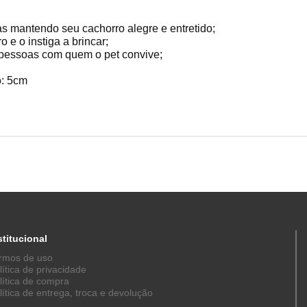
cas mantendo seu cachorro alegre e entretido;
o e o instiga a brincar;
pessoas com quem o pet convive;
o: 5cm
stitucional
rmos de uso
lítica de privacidade
lítica de compra
lítica de entrega, troca e devolução