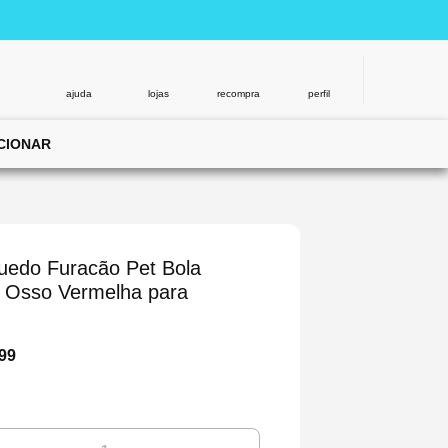
ajuda
lojas
recompra
perfil
CIONAR
uedo Furacão Pet Bola
 Osso Vermelha para
99