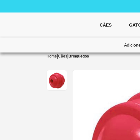
CÃES
GAT
Adicion
|
|
Home
Cães
Brinquedos