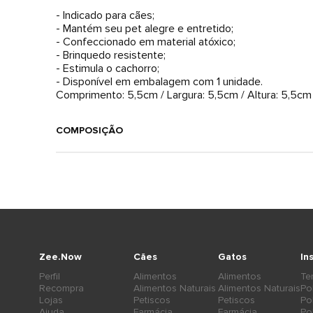
- Indicado para cães;
- Mantém seu pet alegre e entretido;
- Confeccionado em material atóxico;
- Brinquedo resistente;
- Estimula o cachorro;
- Disponível em embalagem com 1 unidade.
Comprimento: 5,5cm / Largura: 5,5cm / Altura: 5,5cm
COMPOSIÇÃO
Zee.Now
Cães
Gatos
In
Perfil
Alimentos
Alimentos
Te
Recompra
Alimentos Naturais
Alimentos Naturais
Po
Lojas
Petiscos
Petiscos
Po
Ajuda
Farmácia
Farmácia
Po