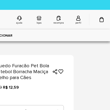
ajuda
lojas
recompra
perfil
CIONAR
uedo Furacão Pet Bola
tebol Borracha Maciça
lho para Cães
99
R$ 12,59