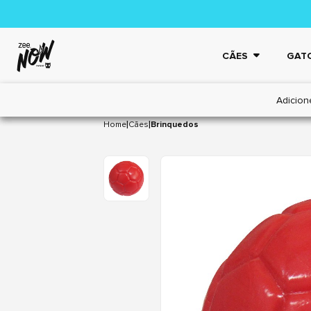
CÃES
GAT
Adicion
|
|
Home
Cães
Brinquedos