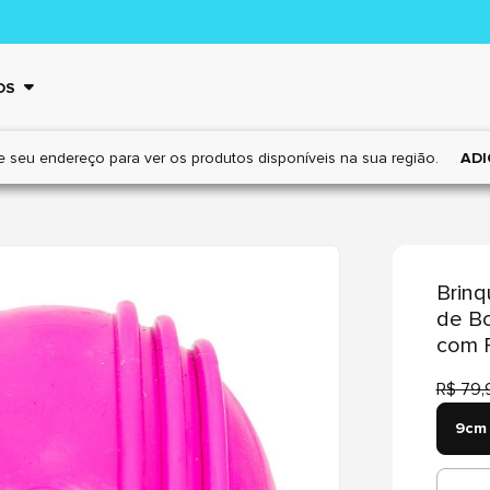
OS
e seu endereço para ver os
produtos disponíveis na sua região.
ADI
Brinq
de Bo
com F
R$ 79,
9cm