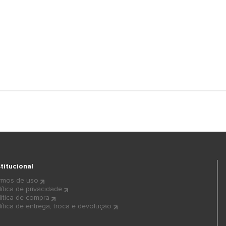
stitucional
rmos de uso
lítica de privacidade
lítica de compra
lítica de entrega, troca e devolução