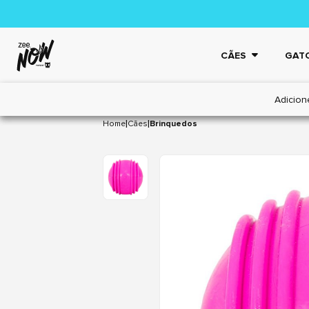
CÃES
GAT
Adicion
|
|
Home
Cães
Brinquedos