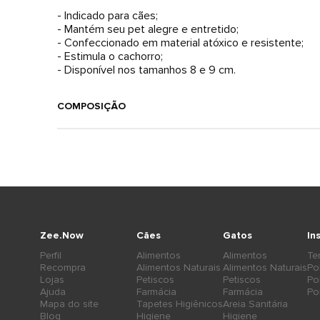
- Indicado para cães;
- Mantém seu pet alegre e entretido;
- Confeccionado em material atóxico e resistente;
- Estimula o cachorro;
- Disponível nos tamanhos 8 e 9 cm.
COMPOSIÇÃO
Zee.Now
Cães
Gatos
In
Perfil
Alimentos
Alimentos
Te
Recompra
Alimentos Naturais
Alimentos Naturais
Po
Lojas
Petiscos
Petiscos
Po
Ajuda
Farmácia
Farmácia
Po
Mapa do site
Tapetes Higiênicos
Areia Sanitária
Blog
Higiene
Higiene