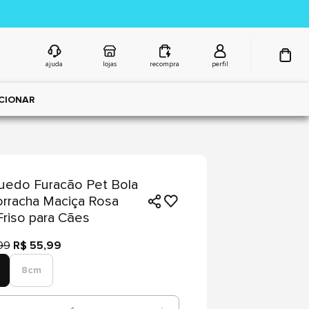
ajuda
lojas
recompra
perfil
CIONAR
uedo Furacão Pet Bola
rracha Maciça Rosa
riso para Cães
99
R$ 55,99
8cm