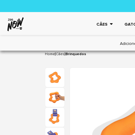
CÃES
GAT
Adicion
|
|
Home
Cães
Brinquedos