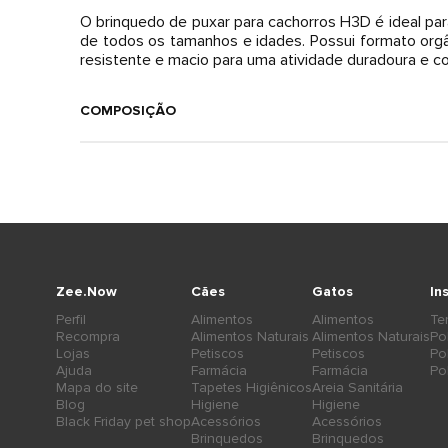
O brinquedo de puxar para cachorros H3D é ideal para 
de todos os tamanhos e idades. Possui formato orgâ
resistente e macio para uma atividade duradoura e co
COMPOSIÇÃO
Zee.Now
Cães
Gatos
In
Perfil
Alimentos
Alimentos
Te
Recompra
Alimentos Naturais
Alimentos Naturais
Po
Lojas
Petiscos
Petiscos
Po
Ajuda
Farmácia
Farmácia
Po
Mapa do site
Tapetes Higiênicos
Areia Sanitária
Blog
Higiene
Higiene
Black Friday pet shop
Acessórios
Acessórios
Brinquedos
Brinquedos