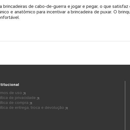
brincadeiras de cabo-de-guerra e jogar e pegar, o que satisfaz o
nico e anatômico para incentivar a brincadeira de puxar. O bri
nfortável.
stitucional
rmos de uso
lítica de privacidade
lítica de compra
lítica de entrega, troca e devolução