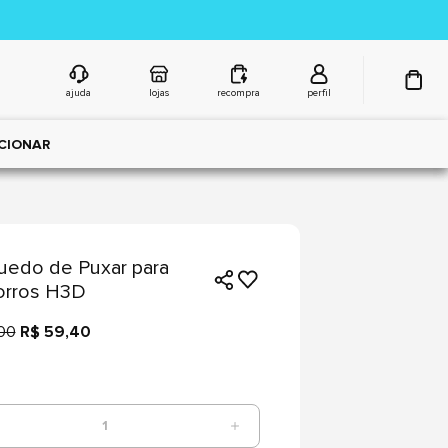
ajuda
lojas
recompra
perfil
CIONAR
uedo de Puxar para
orros H3D
00
R$ 59,40
1