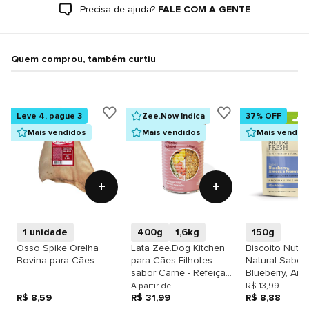
Precisa de ajuda?
FALE COM A GENTE
Quem comprou, também curtiu
Leve 4, pague 3
Zee.Now Indica
37% OFF
Mais vendidos
Mais vendidos
Mais vendid
+
+
1 unidade
400g
1,6kg
150g
Osso Spike Orelha
Lata Zee.Dog Kitchen
Biscoito Nutrif
Bovina para Cães
para Cães Filhotes
Natural Sabor
sabor Carne - Refeição
Blueberry, Amo
Natural
Framboesa pa
A partir de
R$ 13,99
R$ 8,59
R$ 31,99
Adultos
R$ 8,88