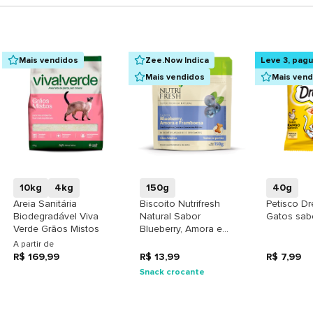
Mais vendidos
Zee.Now Indica
Leve 3, pag
Mais vendidos
Mais ven
+
+
10kg
4kg
150g
40g
Areia Sanitária
Biscoito Nutrifresh
Petisco D
Biodegradável Viva
Natural Sabor
Gatos sab
Verde Grãos Mistos
Blueberry, Amora e
Framboesa para Cães
A partir de
Adultos
R$ 169,99
R$ 13,99
R$ 7,99
Snack crocante