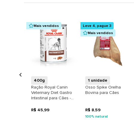
Mais vendidos
Leve 4, pague 3
Mais vendidos
+
+
400g
1 unidade
Ração Royal Canin
Osso Spike Orelha
Veterinary Diet Gastro
Bovina para Cães
Intestinal para Cães -
WET
R$ 45,99
R$ 8,59
100% natural