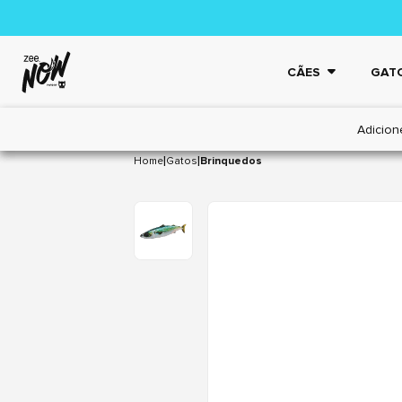
CÃES
GAT
Adicion
|
|
Home
Gatos
Brinquedos