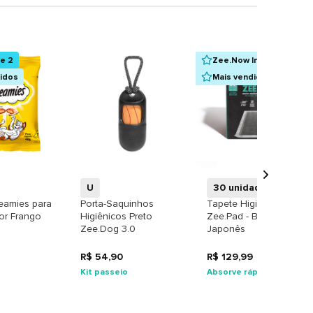
ue 2
Zee.Now Indica
didos
Mais vendidos
+
+
+
U
30 unidades
reamies para
Porta-Saquinhos
Tapete Higiênico
or Frango
Higiênicos Preto
Zee.Pad - Bamboo
Zee.Dog 3.0
Japonês
R$ 54,90
R$ 129,99
Kit passeio
Absorve rápido