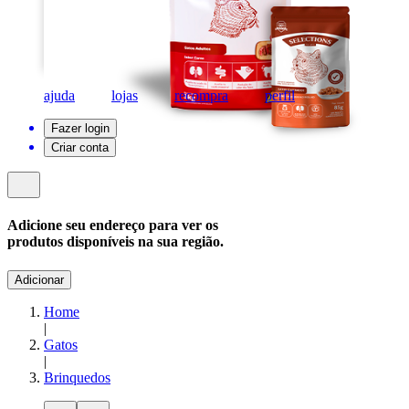
ajuda
lojas
recompra
perfil
Fazer login
Criar conta
Adicione seu endereço para ver os
produtos disponíveis na sua região.
Adicionar
Home
|
Gatos
|
Brinquedos