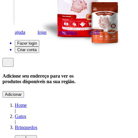
ajuda
lojas
recompra
perfil
Fazer login
Criar conta
Adicione seu endereço para ver os
produtos disponíveis na sua região.
Adicionar
Home
|
Gatos
|
Brinquedos