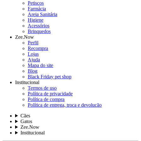
Petiscos
Farmácia
Areia Sanitária
Higiene
Acessórios
Brinquedos
Zee.Now
Perfil
Recompra
Lojas
Ajuda
Mapa do site
Blog
Black Friday pet shop
Institucional
Termos de uso
Política de privacidade
Política de compra
Política de entrega, troca e devolução
Cães
Gatos
Zee.Now
Institucional