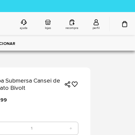
ajuda
lojas
recompra
perfil
CIONAR
a Submersa Cansei de
ato Bivolt
,99
1