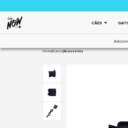
CÃES
GAT
Adicion
|
|
Home
Gatos
Acessórios